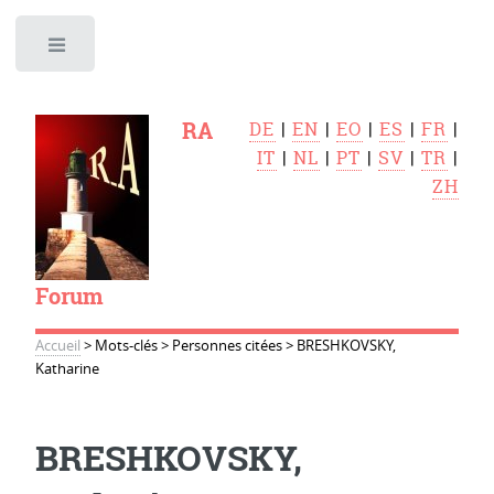
Toggle
RA
DE
|
EN
|
EO
|
ES
|
FR
|
IT
|
NL
|
PT
|
SV
|
TR
|
ZH
Forum
Accueil
>
Mots-clés
>
Personnes citées
>
BRESHKOVSKY,
Katharine
BRESHKOVSKY,