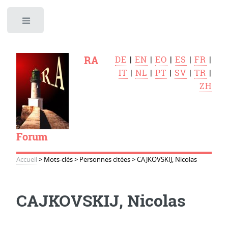
Toggle
RA
DE
|
EN
|
EO
|
ES
|
FR
|
IT
|
NL
|
PT
|
SV
|
TR
|
ZH
Forum
Accueil
>
Mots-clés
>
Personnes citées
>
CAJKOVSKIJ, Nicolas
CAJKOVSKIJ, Nicolas