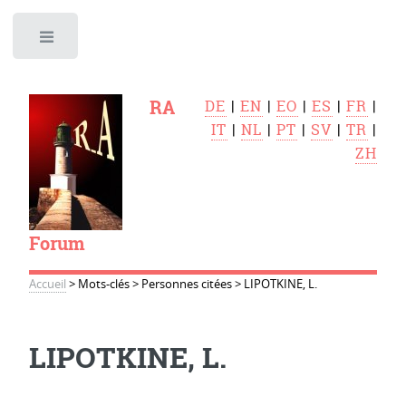
Toggle
RA
DE
|
EN
|
EO
|
ES
|
FR
|
IT
|
NL
|
PT
|
SV
|
TR
|
ZH
Forum
Accueil
>
Mots-clés
>
Personnes citées
>
LIPOTKINE, L.
LIPOTKINE, L.