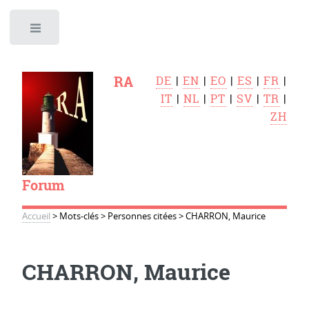
Toggle
RA
DE
|
EN
|
EO
|
ES
|
FR
|
IT
|
NL
|
PT
|
SV
|
TR
|
ZH
Forum
Accueil
>
Mots-clés
>
Personnes citées
>
CHARRON, Maurice
CHARRON, Maurice