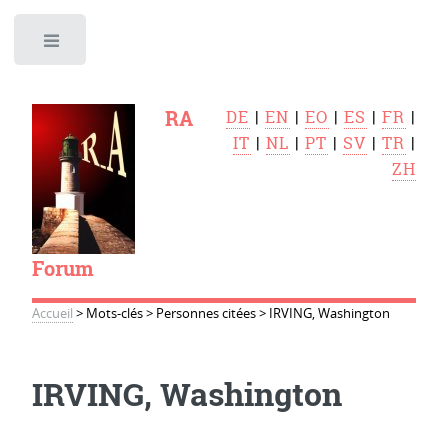
Toggle
RA
DE
|
EN
|
EO
|
ES
|
FR
|
IT
|
NL
|
PT
|
SV
|
TR
|
ZH
Forum
Accueil
>
Mots-clés
>
Personnes citées
>
IRVING, Washington
IRVING, Washington