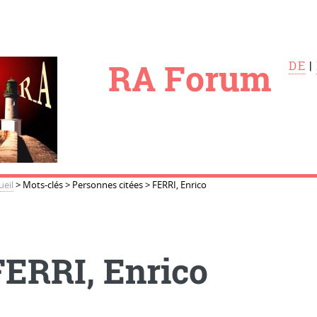
le
RA Forum
DE
|
ueil
>
Mots-clés
>
Personnes citées
>
FERRI, Enrico
FERRI, Enrico