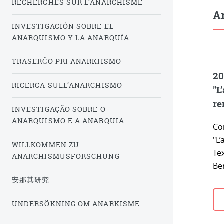
RECHERCHES SUR L’ANARCHISME
Ar
INVESTIGACIÓN SOBRE EL
ANARQUISMO Y LA ANARQUÍA
TRASERĈO PRI ANARKIISMO
20
RICERCA SULL’ANARCHISMO
"L
re
INVESTIGAÇÃO SOBRE O
ANARQUISMO E A ANARQUIA
Co
"L’
WILLKOMMEN ZU
Te
ANARCHISMUSFORSCHUNG
Be
安那其研究
UNDERSÖKNING OM ANARKISME