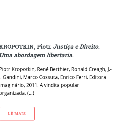
KROPOTKIN, Piotr.
Justiça e Direito.
Uma abordagem libertaria
.
Piotr Kropotkin, René Berthier, Ronald Creagh, J.-
J. Gandini, Marco Cossuta, Enrico Ferri. Editora
Imaginário, 2011. A vindita popular
organizada, (…)
LÊ MAIS