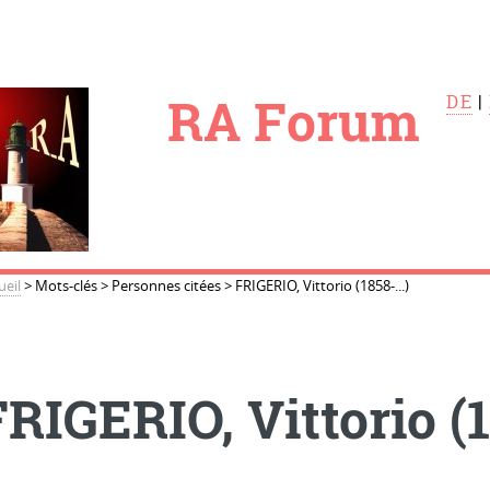
le
RA Forum
DE
|
ueil
>
Mots-clés
>
Personnes citées
>
FRIGERIO, Vittorio (1858-...)
RIGERIO, Vittorio (18