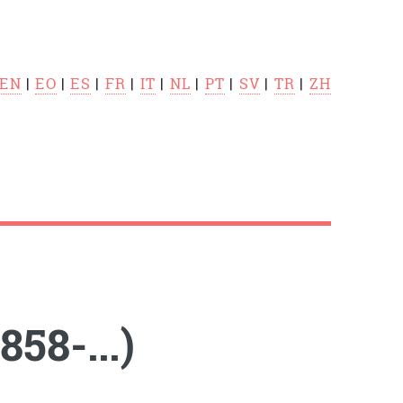
EN
|
EO
|
ES
|
FR
|
IT
|
NL
|
PT
|
SV
|
TR
|
ZH
58-...)