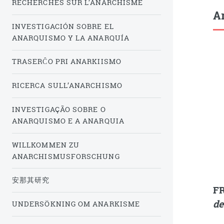
RECHERCHES SUR L’ANARCHISME
Ar
INVESTIGACIÓN SOBRE EL
ANARQUISMO Y LA ANARQUÍA
TRASERĈO PRI ANARKIISMO
RICERCA SULL’ANARCHISMO
INVESTIGAÇÃO SOBRE O
ANARQUISMO E A ANARQUIA
WILLKOMMEN ZU
ANARCHISMUSFORSCHUNG
安那其研究
FR
de
UNDERSÖKNING OM ANARKISME