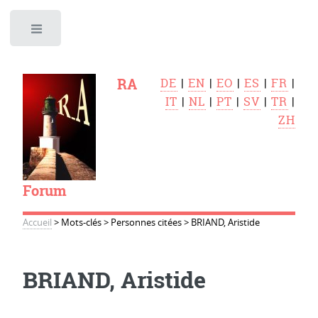
Toggle
RA
DE
|
EN
|
EO
|
ES
|
FR
|
IT
|
NL
|
PT
|
SV
|
TR
|
ZH
Forum
Accueil
>
Mots-clés
>
Personnes citées
>
BRIAND, Aristide
BRIAND, Aristide