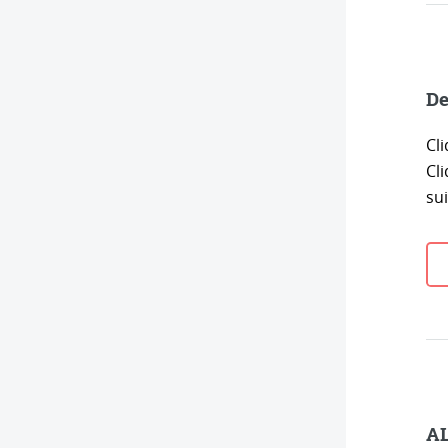
De
Cl
Cli
su
AL