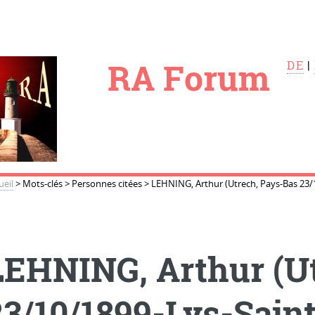
le
RA Forum
DE
|
ueil
>
Mots-clés
>
Personnes citées
>
LEHNING, Arthur (Utrech, Pays-Bas 23/1
LEHNING, Arthur (U
23/10/1899-Lys-Saint