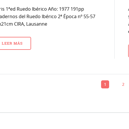
ris 1ªed Ruedo Ibérico Año: 1977 191pp
adernos del Ruedo Ibérico 2ª Época nº 55-57
x21cm CIRA, Lausanne
LEER MÁS
1
2