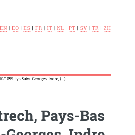
EN
|
EO
|
ES
|
FR
|
IT
|
NL
|
PT
|
SV
|
TR
|
ZH
0/1899-Lys-Saint-Georges, Indre, (…)
trech, Pays-Bas
-Georges, Indre,