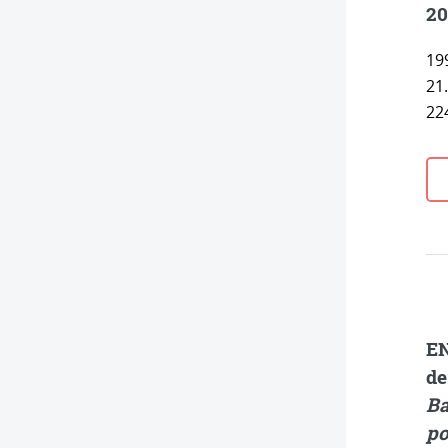
20
199
21
224
EN
de
Ba
po