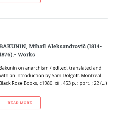
BAKUNIN, Mihail Aleksandrovič (1814-
1876).- Works
Bakunin on anarchism / edited, translated and
with an introduction by Sam Dolgoff. Montreal :
Black Rose Books, c1980. xiii, 453 p. : port. ; 22 (…)
READ MORE