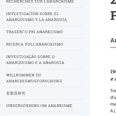
RECHERCHES SUR L’ANARCHISME
INVESTIGACIÓN SOBRE EL
ANARQUISMO Y LA ANARQUÍA
TRASERĈO PRI ANARKIISMO
Ar
RICERCA SULL’ANARCHISMO
INVESTIGAÇÃO SOBRE O
ANARQUISMO E A ANARQUIA
19
WILLKOMMEN ZU
e 
ANARCHISMUSFORSCHUNG
Tor
安那其研究
d’
me
UNDERSÖKNING OM ANARKISME
A (