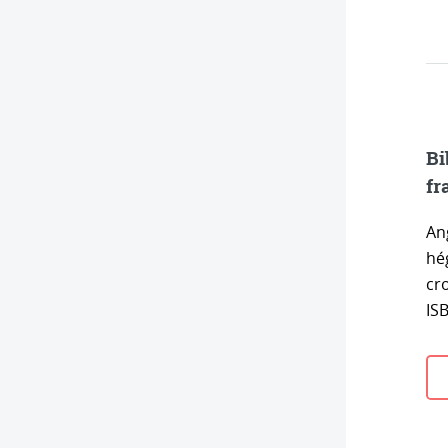
Bi
fr
An
hé
cro
IS