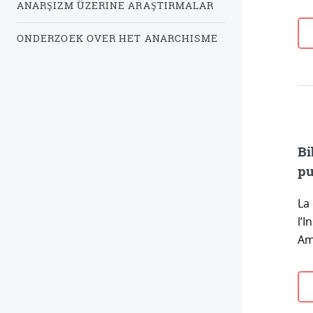
ANARŞIZM ÜZERINE ARAŞTIRMALAR
ONDERZOEK OVER HET ANARCHISME
Bi
pu
La 
l’I
Am