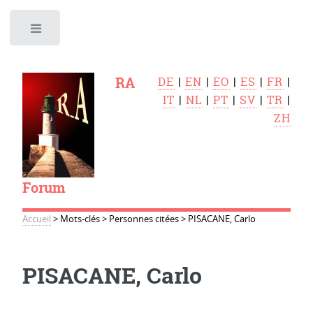
Toggle
RA
DE
|
EN
|
EO
|
ES
|
FR
|
IT
|
NL
|
PT
|
SV
|
TR
|
ZH
Forum
Accueil
>
Mots-clés
>
Personnes citées
>
PISACANE, Carlo
PISACANE, Carlo