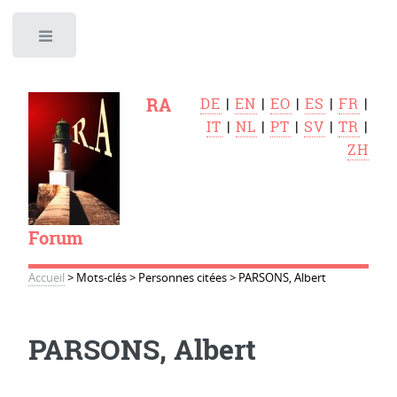
Toggle
RA
DE
|
EN
|
EO
|
ES
|
FR
|
IT
|
NL
|
PT
|
SV
|
TR
|
ZH
Forum
Accueil
>
Mots-clés
>
Personnes citées
>
PARSONS, Albert
PARSONS, Albert