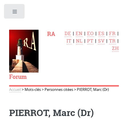
Toggle
RA
DE
|
EN
|
EO
|
ES
|
FR
|
IT
|
NL
|
PT
|
SV
|
TR
|
ZH
Forum
Accueil
>
Mots-clés
>
Personnes citées
>
PIERROT, Marc (Dr)
PIERROT, Marc (Dr)