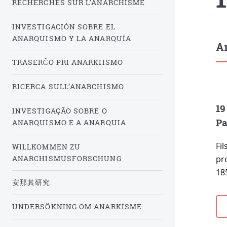
RECHERCHES SUR L’ANARCHISME
INVESTIGACIÓN SOBRE EL
ANARQUISMO Y LA ANARQUÍA
Ar
TRASERĈO PRI ANARKIISMO
RICERCA SULL’ANARCHISMO
19
INVESTIGAÇÃO SOBRE O
Pa
ANARQUISMO E A ANARQUIA
Fil
WILLKOMMEN ZU
ANARCHISMUSFORSCHUNG
pro
18
安那其研究
UNDERSÖKNING OM ANARKISME