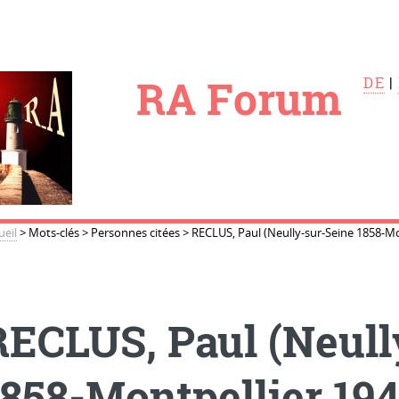
le
RA Forum
DE
|
ueil
>
Mots-clés
>
Personnes citées
>
RECLUS, Paul (Neully-sur-Seine 1858-Mo
RECLUS, Paul (Neull
1858-Montpellier 194