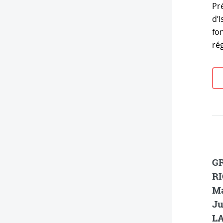
Pré
d’I
fo
ré
GR
RI
Ma
Ju
LA