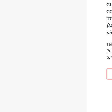
GU
CO
TC
[M
si
Te
Pu
p.