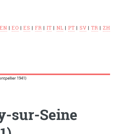
EN
|
EO
|
ES
|
FR
|
IT
|
NL
|
PT
|
SV
|
TR
|
ZH
ntpellier 1941)
y-sur-Seine
1)