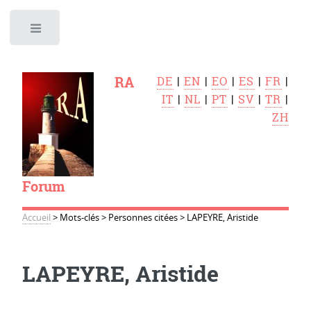
Toggle
RA
DE
|
EN
|
EO
|
ES
|
FR
|
IT
|
NL
|
PT
|
SV
|
TR
|
ZH
Forum
Accueil
>
Mots-clés
>
Personnes citées
>
LAPEYRE, Aristide
LAPEYRE, Aristide