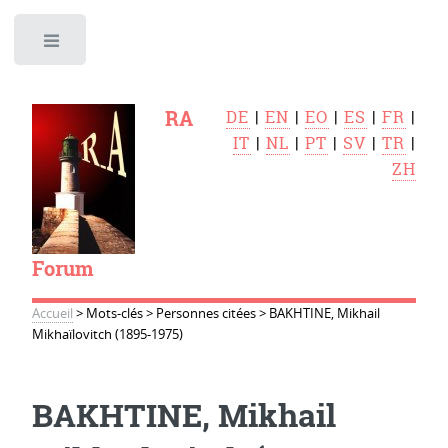
Toggle
RA
DE
|
EN
|
EO
|
ES
|
FR
|
IT
|
NL
|
PT
|
SV
|
TR
|
ZH
Forum
Accueil
>
Mots-clés
>
Personnes citées
>
BAKHTINE, Mikhail
Mikhaïlovitch (1895-1975)
BAKHTINE, Mikhail