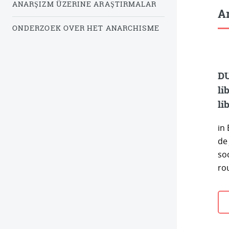
ANARŞIZM ÜZERINE ARAŞTIRMALAR
Ar
ONDERZOEK OVER HET ANARCHISME
DU
li
li
in 
de 
soc
ro