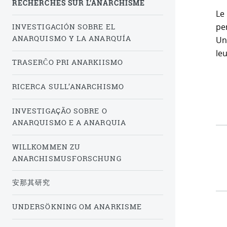
RECHERCHES SUR L’ANARCHISME
Le 
pe
INVESTIGACIÓN SOBRE EL
ANARQUISMO Y LA ANARQUÍA
Un
leu
TRASERĈO PRI ANARKIISMO
RICERCA SULL’ANARCHISMO
INVESTIGAÇÃO SOBRE O
ANARQUISMO E A ANARQUIA
WILLKOMMEN ZU
ANARCHISMUSFORSCHUNG
安那其研究
UNDERSÖKNING OM ANARKISME