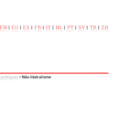
EN
|
EO
|
ES
|
FR
|
IT
|
NL
|
PT
|
SV
|
TR
|
ZH
politiques
>
Néo-libéralisme