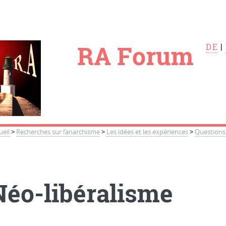
le
RA Forum
DE
|
ueil
>
Recherches sur l’anarchisme
>
Les idées et les expériences
>
Questions 
Néo-libéralisme