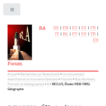
Toggle
RA
DE
|
EN
|
EO
|
ES
|
FR
|
IT
|
NL
|
PT
|
SV
|
TR
|
ZH
Forum
Accueil
>
Recherches sur l’anarchisme
>
Le mouvement
anarchiste et la mouvance libertaire
>
Histoire
>
Rue des Anars :
Portraits et bibliographies
>
R
>
RECLUS, Élisée (1830-1905).
Géographe