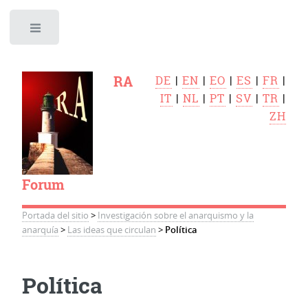
Toggle
RA
DE
|
EN
|
EO
|
ES
|
FR
|
IT
|
NL
|
PT
|
SV
|
TR
|
ZH
Forum
Portada del sitio
>
Investigación sobre el anarquismo y la
anarquía
>
Las ideas que circulan
>
Política
Política