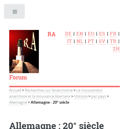
Toggle
RA
DE
|
EN
|
EO
|
ES
|
FR
|
IT
|
NL
|
PT
|
SV
|
TR
|
ZH
Forum
Accueil
>
Recherches sur l’anarchisme
>
Le mouvement
anarchiste et la mouvance libertaire
>
Histoire
>
par pays
>
Allemagne
>
Allemagne : 20° siècle
Allemagne : 20° siècle