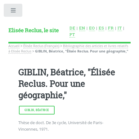
Toggle
DE
|
EN
|
EO
|
ES
|
FR
|
IT
|
Elisée Reclus, le site
PT
Accueil
>
Élisée Reclus (Français)
>
Bibliographie des articles et livres relatifs
à Elisée Reclus
>
GIBLIN, Béatrice, "Élisée Reclus. Pour une géographie,"
GIBLIN, Béatrice, "Élisée
Reclus. Pour une
géographie,"
GIBLIN, BÉATRICE
Thèse de doct. De 3e cycle, Université de Paris-
Vincennes, 1971.