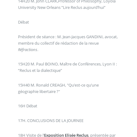
14H20 M. John CLARK,Professor of Philosophy, Loyola
University New Orleans “Lire Reclus aujourd’hui”
Débat
Président de séance : M. Jean-Jacques GANDINI, avocat,
membre du collectif de rédaction de la revue
Réfractions
.
15H20 M. Paul BOINO, Maître de Conférences, Lyon II :
“Reclus et la dialectique”
15H40 M. Ronald CREAGH, "Qu’est-ce qu’une
géographie libertaire ?"
16H Débat
17H. CONCLUSIONS DE LA JOURNEE
18H Visite de l’
Exposition Elisée Reclus
, présentée par