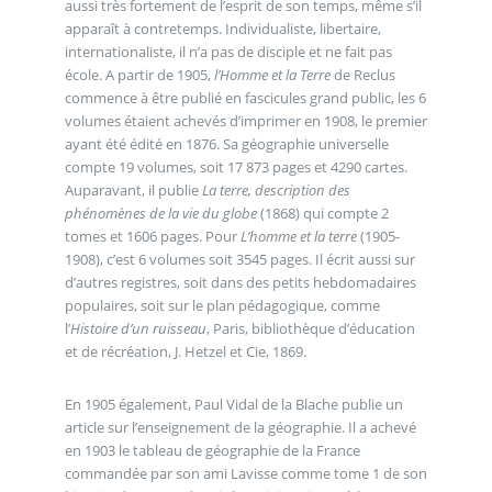
aussi très fortement de l’esprit de son temps, même s’il
apparaît à contretemps. Individualiste, libertaire,
internationaliste, il n’a pas de disciple et ne fait pas
école. A partir de 1905,
l’Homme et la Terre
de Reclus
commence à être publié en fascicules grand public, les 6
volumes étaient achevés d’imprimer en 1908, le premier
ayant été édité en 1876. Sa géographie universelle
compte 19 volumes, soit 17 873 pages et 4290 cartes.
Auparavant, il publie
La terre, description des
phénomènes de la vie du globe
(1868) qui compte 2
tomes et 1606 pages. Pour
L’homme et la terre
(1905-
1908), c’est 6 volumes soit 3545 pages. Il écrit aussi sur
d’autres registres, soit dans des petits hebdomadaires
populaires, soit sur le plan pédagogique, comme
l’
Histoire d’un ruisseau
, Paris, bibliothèque d’éducation
et de récréation, J. Hetzel et Cie, 1869.
En 1905 également, Paul Vidal de la Blache publie un
article sur l’enseignement de la géographie. Il a achevé
en 1903 le tableau de géographie de la France
commandée par son ami Lavisse comme tome 1 de son