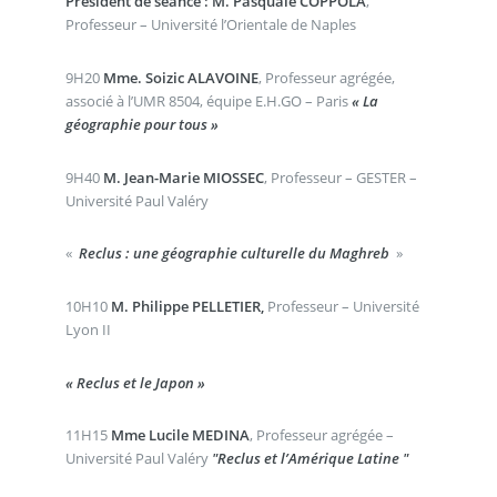
Président de séance : M. Pasquale COPPOLA
,
Professeur – Université l’Orientale de Naples
9H20
Mme. Soizic ALAVOINE
, Professeur agrégée,
associé à l’UMR 8504, équipe E.H.GO – Paris
« La
géographie pour tous »
9H40
M. Jean-Marie MIOSSEC
, Professeur – GESTER –
Université Paul Valéry
«
Reclus : une géographie culturelle du Maghreb
»
10H10
M. Philippe PELLETIER,
Professeur – Université
Lyon II
« Reclus et le Japon »
11H15
Mme Lucile MEDINA
, Professeur agrégée –
Université Paul Valéry
"Reclus et l’Amérique Latine "