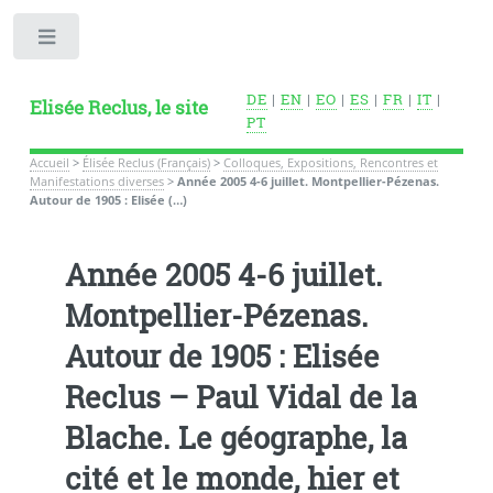
Toggle
DE
|
EN
|
EO
|
ES
|
FR
|
IT
|
Elisée Reclus, le site
PT
Accueil
>
Élisée Reclus (Français)
>
Colloques, Expositions, Rencontres et
Manifestations diverses
>
Année 2005 4-6 juillet. Montpellier-Pézenas.
Autour de 1905 : Elisée (…)
Année 2005 4-6 juillet.
Montpellier-Pézenas.
Autour de 1905 : Elisée
Reclus – Paul Vidal de la
Blache. Le géographe, la
cité et le monde, hier et