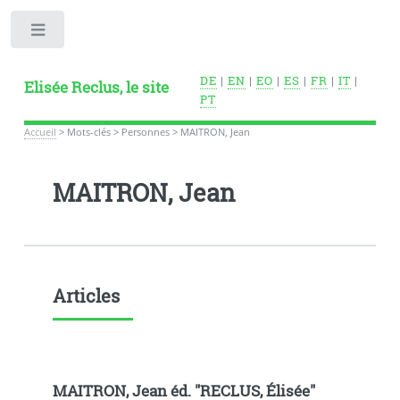
Toggle
DE
|
EN
|
EO
|
ES
|
FR
|
IT
|
Elisée Reclus, le site
PT
Accueil
>
Mots-clés
>
Personnes
>
MAITRON, Jean
MAITRON, Jean
Articles
MAITRON, Jean éd. "RECLUS, Élisée"