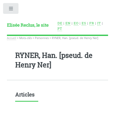
Toggle
DE
|
EN
|
EO
|
ES
|
FR
|
IT
|
Elisée Reclus, le site
PT
Accueil
>
Mots-clés
>
Personnes
>
RYNER, Han. [pseud. de Henry Ner]
RYNER, Han. [pseud. de
Henry Ner]
Articles