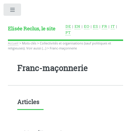
Toggle
DE
|
EN
|
EO
|
ES
|
FR
|
IT
|
Elisée Reclus, le site
PT
Accueil
>
Mots-clés
>
Collectivités et organisations (sauf politiques et
religieuses). Voir aussi (…)
>
Franc-maçonnerie
Franc-maçonnerie
Articles