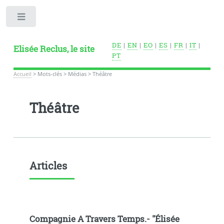
Toggle
DE
|
EN
|
EO
|
ES
|
FR
|
IT
|
Elisée Reclus, le site
PT
Accueil
>
Mots-clés
>
Médias
>
Théâtre
Théâtre
Articles
Compagnie A Travers Temps.- "Élisée