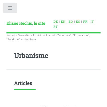
Toggle
DE
|
EN
|
EO
|
ES
|
FR
|
IT
|
Elisée Reclus, le site
PT
Accueil
>
Mots-clés
>
Société. Voir aussi : "Economie" ; "Population" ;
"Politique"
>
Urbanisme
Urbanisme
Articles