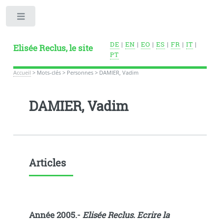
Toggle
DE
|
EN
|
EO
|
ES
|
FR
|
IT
|
Elisée Reclus, le site
PT
Accueil
>
Mots-clés
>
Personnes
>
DAMIER, Vadim
DAMIER, Vadim
Articles
Année 2005.-
Elisée Reclus. Ecrire la