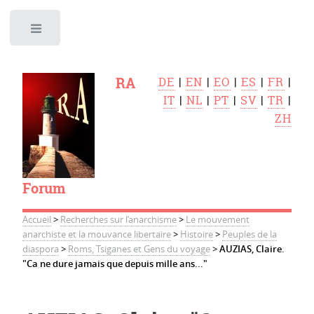
Toggle
RA
DE
|
EN
|
EO
|
ES
|
FR
|
IT
|
NL
|
PT
|
SV
|
TR
|
ZH
Forum
Accueil
>
Recherches sur l’anarchisme
>
Le mouvement
anarchiste et la mouvance libertaire
>
Histoire
>
Peuples de la
diaspora
>
Roms, Tsiganes et Gens du voyage
>
AUZIAS, Claire.
"Ca ne dure jamais que depuis mille ans..."