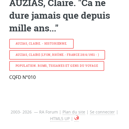
AUZIAS, Claire. "Ca ne
dure jamais que depuis
mille ans..."
AUZIAS, CLAIRE. - HISTORIENNE.
AUZIAS, CLAIRE (LYON, RHÔNE.- FRANCE 28/4/1951 - )
POPULATION. ROMS, TSIGANES ET GENS DU VOYAGE
CQFD N°010
2003- 2026 — RA Forum |
Plan du site
|
Se connecter
|
HTML5 UP
|