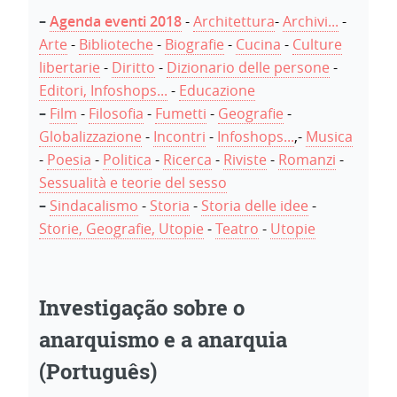
–
Agenda eventi 2018
-
Architettura
-
Archivi...
-
Arte
-
Biblioteche
-
Biografie
-
Cucina
-
Culture
libertarie
-
Diritto
-
Dizionario delle persone
-
Editori, Infoshops...
-
Educazione
–
Film
-
Filosofia
-
Fumetti
-
Geografie
-
Globalizzazione
-
Incontri
-
Infoshops...
,-
Musica
-
Poesia
-
Politica
-
Ricerca
-
Riviste
-
Romanzi
-
Sessualità e teorie del sesso
–
Sindacalismo
-
Storia
-
Storia delle idee
-
Storie, Geografie, Utopie
-
Teatro
-
Utopie
Investigação sobre o
anarquismo e a anarquia
(Português)