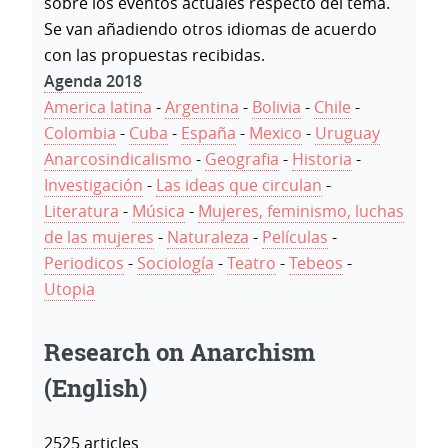
sobre los eventos actuales respecto del tema.
Se van añadiendo otros idiomas de acuerdo
con las propuestas recibidas.
Agenda 2018
America latina
-
Argentina
-
Bolivia
-
Chile
-
Colombia
-
Cuba
-
España
-
Mexico
-
Uruguay
Anarcosindicalismo
-
Geografia
-
Historia
-
Investigación
-
Las ideas que circulan
-
Literatura
-
Música
-
Mujeres, feminismo, luchas
de las mujeres
-
Naturaleza
-
Películas
-
Periodicos
-
Sociología
-
Teatro
-
Tebeos
-
Utopia
Research on Anarchism
(English)
2525 articles