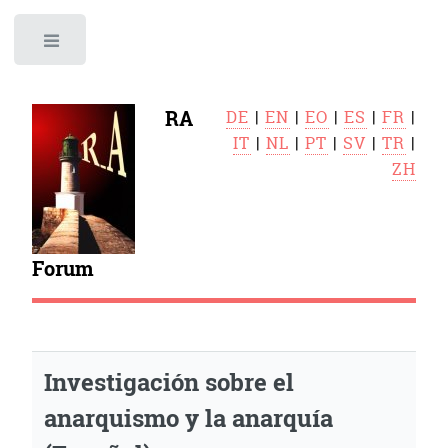
Toggle
RA
DE
|
EN
|
EO
|
ES
|
FR
|
IT
|
NL
|
PT
|
SV
|
TR
|
ZH
Forum
Investigación sobre el
anarquismo y la anarquía