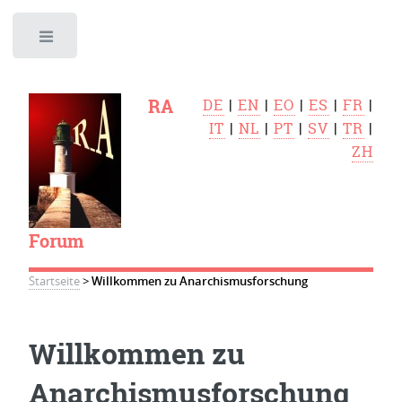
Toggle
RA
DE
|
EN
|
EO
|
ES
|
FR
|
IT
|
NL
|
PT
|
SV
|
TR
|
ZH
Forum
Startseite
>
Willkommen zu Anarchismusforschung
Willkommen zu
Anarchismusforschung