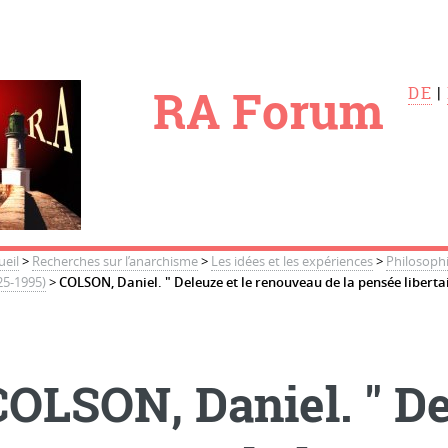
le
RA Forum
DE
|
ueil
>
Recherches sur l’anarchisme
>
Les idées et les expériences
>
Philosoph
25-1995)
>
COLSON, Daniel. " Deleuze et le renouveau de la pensée libertai
COLSON, Daniel. " De