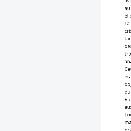
av
au
el
La
cr
l’a
des
tr
an
Ce
éta
dog
qu
Ru
au
L’o
mas
pr