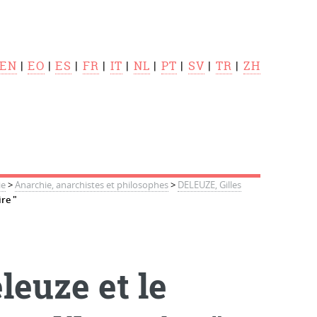
EN
|
EO
|
ES
|
FR
|
IT
|
NL
|
PT
|
SV
|
TR
|
ZH
ie
>
Anarchie, anarchistes et philosophes
>
DELEUZE, Gilles
re "
leuze et le