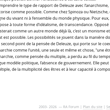
mprendre le type de rapport de Deleuze avec l’anarchisme, c’
torise comme possible. Comme chez Spinoza ou Nietzsche, ou
ne du vivant ni à l’ensemble du monde physique. Pour eux, la n
pose à toute forme d’idéalisme, de transcendance. Opposé 
isterait comme un autre monde déjà là, c’est un monisme e
t est possible. Les possibilités se jouent dans la manière d
second point de la pensée de Deleuze, qui porte sur le coeur
anarchie comme l’unité, une seule et même et chose, "une étr
anarchie, comme pensée du multiple, a perdu au fil du temp
gue modèle politique, l’absence de gouvernement. Elle peut r
ltiple, de la multiplicité des êtres et à leur capacité à co
2003- 2026 — RA Forum |
Plan du site
|
Se