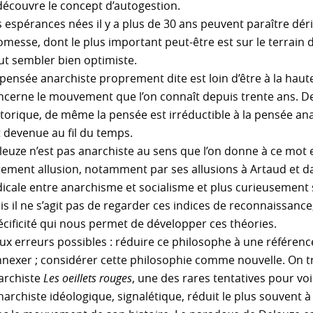
découvre le concept d’autogestion.
 espérances nées il y a plus de 30 ans peuvent paraître déri
omesse, dont le plus important peut-être est sur le terrain 
ut sembler bien optimiste.
 pensée anarchiste proprement dite est loin d’être à la hau
ncerne le mouvement que l’on connaît depuis trente ans. 
storique, de même la pensée est irréductible à la pensée ana
t devenue au fil du temps.
euze n’est pas anarchiste au sens que l’on donne à ce mot et
rement allusion, notamment par ses allusions à Artaud et 
dicale entre anarchisme et socialisme et plus curieusement s
s il ne s’agit pas de regarder ces indices de reconnaissance, 
écificité qui nous permet de développer ces théories.
ux erreurs possibles : réduire ce philosophe à une référen
annexer ; considérer cette philosophie comme nouvelle. On t
archiste
Les oeillets rouges
, une des rares tentatives pour voi
anarchiste idéologique, signalétique, réduit le plus souvent