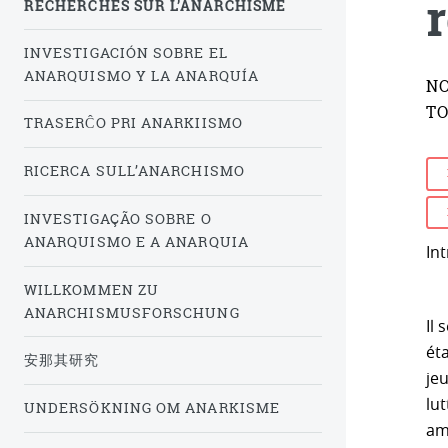
RECHERCHES SUR L’ANARCHISME
INVESTIGACIÓN SOBRE EL
ANARQUISMO Y LA ANARQUÍA
NO
TO
TRASERĈO PRI ANARKIISMO
RICERCA SULL’ANARCHISMO
INVESTIGAÇÃO SOBRE O
ANARQUISMO E A ANARQUIA
Int
WILLKOMMEN ZU
ANARCHISMUSFORSCHUNG
Il
éta
安那其研究
je
lu
UNDERSÖKNING OM ANARKISME
am