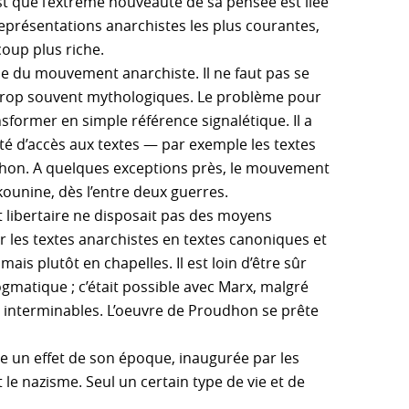
t que l’extrême nouveauté de sa pensée est liée
eprésentations anarchistes les plus courantes,
oup plus riche.
e du mouvement anarchiste. Il ne faut pas se
t trop souvent mythologiques. Le problème pour
ansformer en simple référence signalétique. Il a
lté d’accès aux textes — par exemple les textes
dhon. A quelques exceptions près, le mouvement
kounine, dès l’entre deux guerres.
libertaire ne disposait pas des moyens
r les textes anarchistes en textes canoniques et
ais plutôt en chapelles. Il est loin d’être sûr
gmatique ; c’était possible avec Marx, malgré
 interminables. L’oeuvre de Proudhon se prête
ême un effet de son époque, inaugurée par les
 le nazisme. Seul un certain type de vie et de