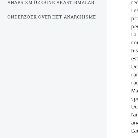
re
ANARŞIZM ÜZERINE ARAŞTIRMALAR
Les
ONDERZOEK OVER HET ANARCHISME
pr
pe
La
co
hi
es
Del
ra
ra
Mai
sp
De
l’
an
L’