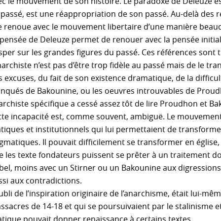
ec le mouvement de son histoire. Le paradoxe de Deleuze es
 passé, est une réappropriation de son passé. Au-delà des r
le renoue avec le mouvement libertaire d’une manière beauc
 pensée de Deleuze permet de renouer avec la pensée initial
isper sur les grandes figures du passé. Ces références son
narchiste n’est pas d’être trop fidèle au passé mais de le tr
 excuses, du fait de son existence dramatique, de la difficu
onqués de Bakounine, ou les oeuvres introuvables de Prou
archiste spécifique a cessé assez tôt de lire Proudhon et Ba
tte incapacité est, comme souvent, ambiguë. Le mouvement 
tiques et institutionnels qui lui permettaient de transforme
matiques. Il pouvait difficilement se transformer en église, m
e les texte fondateurs puissent se prêter à un traitement do
bel, moins avec un Stirner ou un Bakounine aux digressions
ssi aux contradictions.
ubli de l’inspiration originaire de l’anarchisme, était lui-m
sacres de 14-18 et qui se poursuivaient par le stalinisme et
atique pouvait donner renaissance à certains textes.