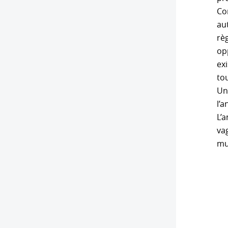
Co
au
règ
op
ex
tou
Un 
l’
L’
va
mu