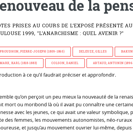
renouveau de la pens
TES PRISES AU COURS DE L’EXPOSÉ PRÉSENTÉ AU
ULOUSE 1999, "L’ANARCHISME : QUEL AVENIR ?"
PROUDHON, PIERRE-JOSEPH (1809-1865)
DELEUZE, GILLES
BAKUNI
MARX, KARL (1818-1883)
COLSON, DANIEL
ARTAUD, ANTONIN (1896
roduction à ce qu’il faudrait préciser et approfondir.
 semble qu’on perçoit un peu mieux la nouveauté de la rena
it mort ou moribond là où il avait pu connaître une certaine
unesse avec les jeunes, ce qui avait une valeur symbolique
tte des femmes, les mouvements autonomistes, néo-ruraux éco
oureuse, et jusqu’au mouvement ouvrier lui-même, depuis l