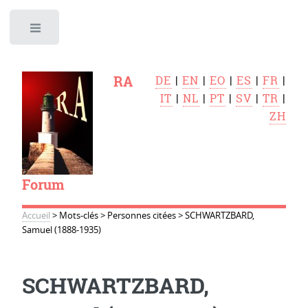
Toggle
RA
DE
|
EN
|
EO
|
ES
|
FR
|
IT
|
NL
|
PT
|
SV
|
TR
|
ZH
Forum
Accueil
>
Mots-clés
>
Personnes citées
>
SCHWARTZBARD,
Samuel (1888-1935)
SCHWARTZBARD,