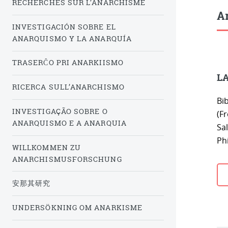
RECHERCHES SUR L’ANARCHISME
Ar
INVESTIGACIÓN SOBRE EL
ANARQUISMO Y LA ANARQUÍA
TRASERĈO PRI ANARKIISMO
LA
RICERCA SULL’ANARCHISMO
Bi
INVESTIGAÇÃO SOBRE O
(Fr
ANARQUISMO E A ANARQUIA
Sal
Phi
WILLKOMMEN ZU
ANARCHISMUSFORSCHUNG
安那其研究
UNDERSÖKNING OM ANARKISME