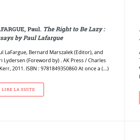
FARGUE, Paul.
The Right to Be Lazy :
says by Paul Lafargue
ul LaFargue, Bernard Marszalek (Editor), and
ri Lydersen (Foreword by) . AK Press / Charles
 Kerr, 2011. ISBN : 9781849350860 At once a (…)
LIRE LA SUITE