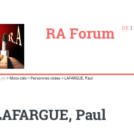
le
RA Forum
DE
|
ueil
>
Mots-clés
>
Personnes citées
>
LAFARGUE, Paul
LAFARGUE, Paul