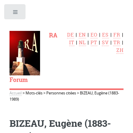
Toggle
RA
DE
|
EN
|
EO
|
ES
|
FR
|
IT
|
NL
|
PT
|
SV
|
TR
|
ZH
Forum
Accueil
>
Mots-clés
>
Personnes citées
>
BIZEAU, Eugène (1883-
1989)
BIZEAU, Eugène (1883-