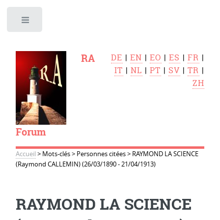
Toggle
RA
DE
|
EN
|
EO
|
ES
|
FR
|
IT
|
NL
|
PT
|
SV
|
TR
|
ZH
Forum
Accueil
>
Mots-clés
>
Personnes citées
>
RAYMOND LA SCIENCE
(Raymond CALLEMIN) (26/03/1890 - 21/04/1913)
RAYMOND LA SCIENCE