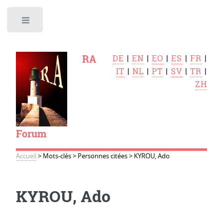
Toggle
RA
DE
|
EN
|
EO
|
ES
|
FR
|
IT
|
NL
|
PT
|
SV
|
TR
|
ZH
Forum
Accueil
>
Mots-clés
>
Personnes citées
>
KYROU, Ado
KYROU, Ado