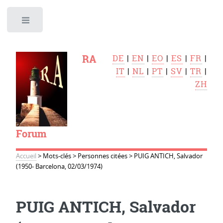
Toggle
RA
DE
|
EN
|
EO
|
ES
|
FR
|
IT
|
NL
|
PT
|
SV
|
TR
|
ZH
Forum
Accueil
>
Mots-clés
>
Personnes citées
>
PUIG ANTICH, Salvador
(1950- Barcelona, 02/03/1974)
PUIG ANTICH, Salvador