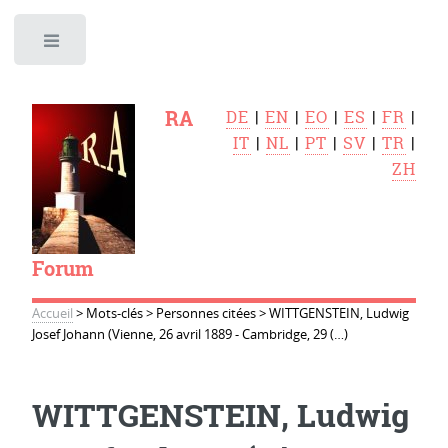
Toggle
RA
DE
|
EN
|
EO
|
ES
|
FR
|
IT
|
NL
|
PT
|
SV
|
TR
|
ZH
Forum
Accueil
>
Mots-clés
>
Personnes citées
>
WITTGENSTEIN, Ludwig
Josef Johann (Vienne, 26 avril 1889 - Cambridge, 29 (…)
WITTGENSTEIN, Ludwig