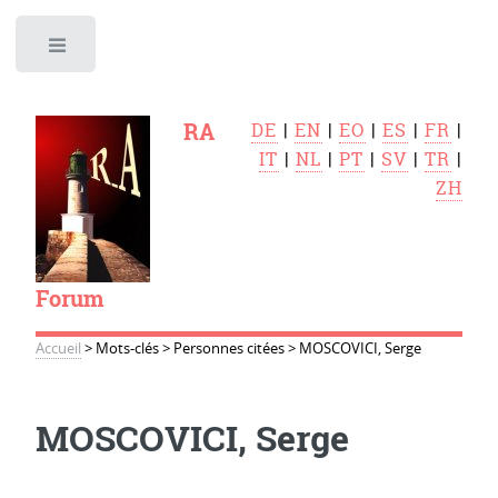
Toggle
RA
DE
|
EN
|
EO
|
ES
|
FR
|
IT
|
NL
|
PT
|
SV
|
TR
|
ZH
Forum
Accueil
>
Mots-clés
>
Personnes citées
>
MOSCOVICI, Serge
MOSCOVICI, Serge