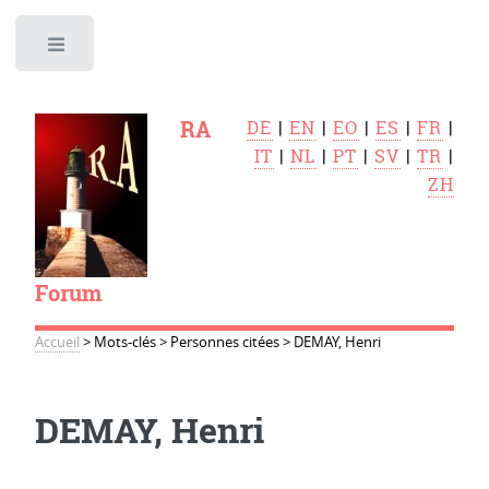
Toggle
RA
DE
|
EN
|
EO
|
ES
|
FR
|
IT
|
NL
|
PT
|
SV
|
TR
|
ZH
Forum
Accueil
>
Mots-clés
>
Personnes citées
>
DEMAY, Henri
DEMAY, Henri