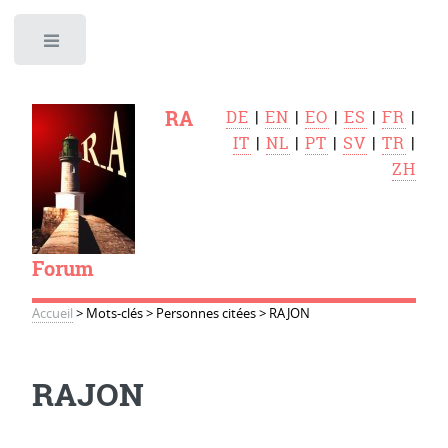
Toggle
RA
DE
|
EN
|
EO
|
ES
|
FR
|
IT
|
NL
|
PT
|
SV
|
TR
|
ZH
Forum
Accueil
>
Mots-clés
>
Personnes citées
>
RAJON
RAJON