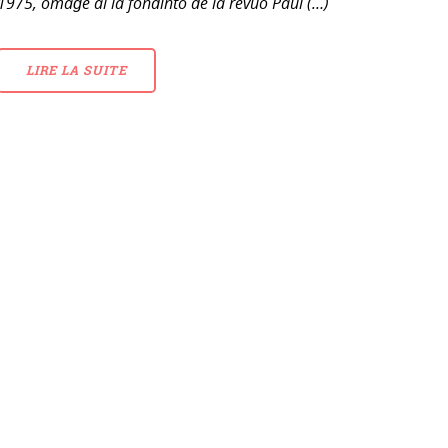
1975, omaĝe al la fondinto de la revuo Paul (…)
LIRE LA SUITE