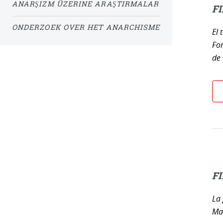
ANARŞIZM ÜZERINE ARAŞTIRMALAR
FI
ONDERZOEK OVER HET ANARCHISME
El 
For
de 
FI
La 
Mal