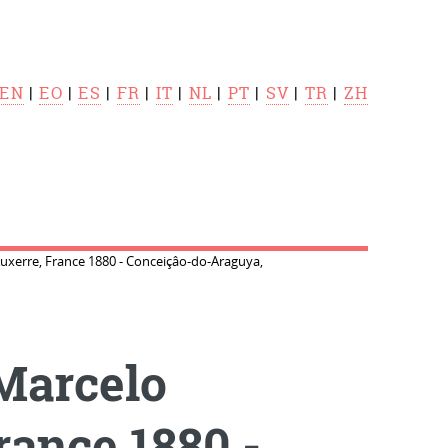
EN
|
EO
|
ES
|
FR
|
IT
|
NL
|
PT
|
SV
|
TR
|
ZH
uxerre, France 1880 - Conceiçâo-do-Araguya,
Marcelo
rance 1880 -