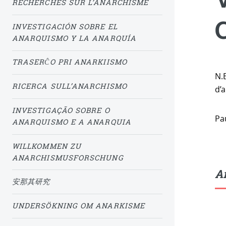
RECHERCHES SUR L’ANARCHISME
INVESTIGACIÓN SOBRE EL
ANARQUISMO Y LA ANARQUÍA
TRASERĈO PRI ANARKIISMO
N.B
RICERCA SULL’ANARCHISMO
d’
INVESTIGAÇÃO SOBRE O
Pau
ANARQUISMO E A ANARQUIA
WILLKOMMEN ZU
ANARCHISMUSFORSCHUNG
Ar
安那其研究
UNDERSÖKNING OM ANARKISME