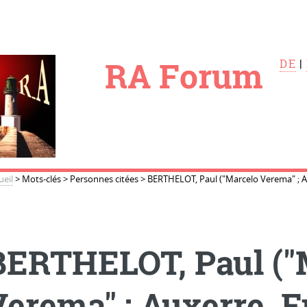
le
RA Forum
DE
|
ueil
>
Mots-clés
>
Personnes citées
>
BERTHELOT, Paul ("Marcelo Verema" ; A
BERTHELOT, Paul ("
Verema" ; Auxerre, F