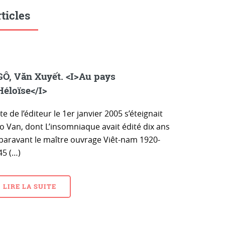
ticles
Ô, Văn Xuyết. <I>Au pays
Héloïse</I>
e de l’éditeur le 1er janvier 2005 s’éteignait
o Van, dont L’insomniaque avait édité dix ans
paravant le maître ouvrage Viêt-nam 1920-
45 (…)
LIRE LA SUITE