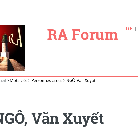
le
RA Forum
DE
|
ueil
>
Mots-clés
>
Personnes citées
>
NGÔ, Văn Xuyết
NGÔ, Văn Xuyết