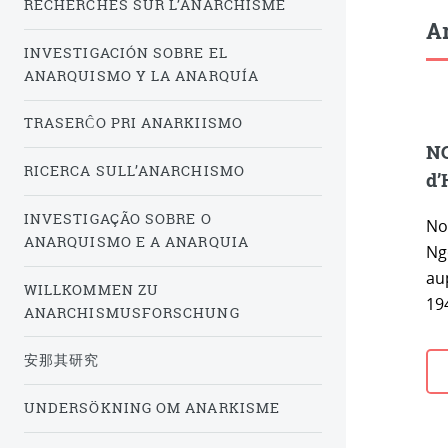
RECHERCHES SUR L’ANARCHISME
Ar
INVESTIGACIÓN SOBRE EL
ANARQUISMO Y LA ANARQUÍA
TRASERĈO PRI ANARKIISMO
NG
RICERCA SULL’ANARCHISMO
d’
INVESTIGAÇÃO SOBRE O
Not
ANARQUISMO E A ANARQUIA
Ng
au
WILLKOMMEN ZU
19
ANARCHISMUSFORSCHUNG
安那其研究
UNDERSÖKNING OM ANARKISME