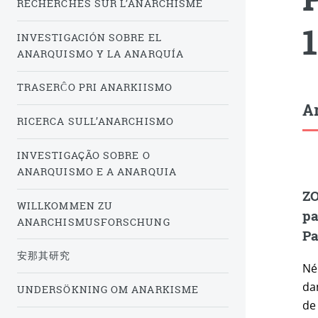
RECHERCHES SUR L’ANARCHISME
INVESTIGACIÓN SOBRE EL
ANARQUISMO Y LA ANARQUÍA
TRASERĈO PRI ANARKIISMO
Ar
RICERCA SULL’ANARCHISMO
INVESTIGAÇÃO SOBRE O
ANARQUISMO E A ANARQUIA
ZO
WILLKOMMEN ZU
pa
ANARCHISMUSFORSCHUNG
Pa
安那其研究
Né
dan
UNDERSÖKNING OM ANARKISME
de 