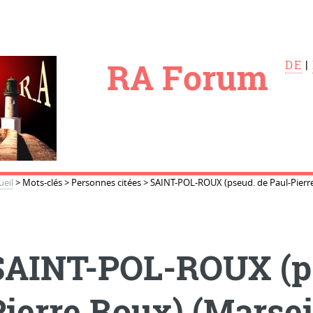
le
RA Forum
DE
|
ueil
>
Mots-clés
>
Personnes citées
>
SAINT-POL-ROUX (pseud. de Paul-Pierre 
SAINT-POL-ROUX (ps
ierre Roux) (Marseil