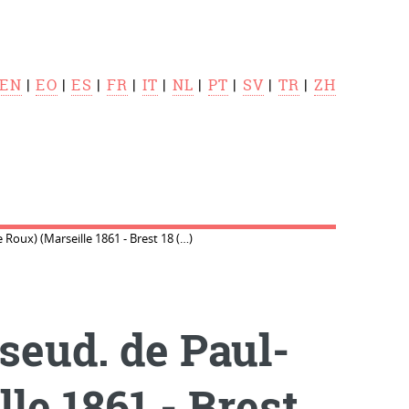
EN
|
EO
|
ES
|
FR
|
IT
|
NL
|
PT
|
SV
|
TR
|
ZH
Roux) (Marseille 1861 - Brest 18 (…)
eud. de Paul-
le 1861 - Brest