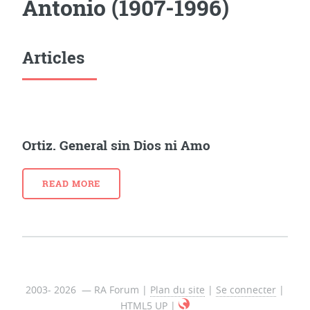
Antonio (1907-1996)
Articles
Ortiz. General sin Dios ni Amo
READ MORE
2003- 2026 — RA Forum |
Plan du site
|
Se connecter
|
HTML5 UP
|