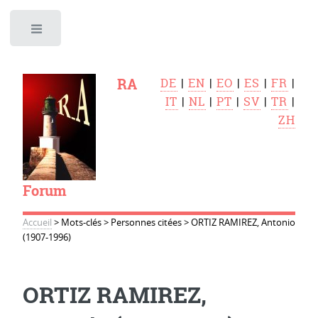
Toggle
RA
DE
|
EN
|
EO
|
ES
|
FR
|
IT
|
NL
|
PT
|
SV
|
TR
|
ZH
Forum
Accueil
>
Mots-clés
>
Personnes citées
>
ORTIZ RAMIREZ, Antonio
(1907-1996)
ORTIZ RAMIREZ,