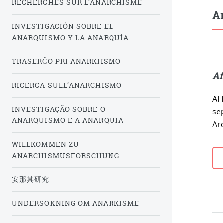
RECHERCHES SUR L’ANARCHISME
Ar
INVESTIGACIÓN SOBRE EL
ANARQUISMO Y LA ANARQUÍA
TRASERĈO PRI ANARKIISMO
Af
RICERCA SULL’ANARCHISMO
AF
INVESTIGAÇÃO SOBRE O
se
ANARQUISMO E A ANARQUIA
Ar
WILLKOMMEN ZU
ANARCHISMUSFORSCHUNG
安那其研究
UNDERSÖKNING OM ANARKISME