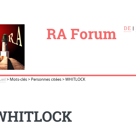
le
RA Forum
DE
|
ueil
>
Mots-clés
>
Personnes citées
>
WHITLOCK
WHITLOCK