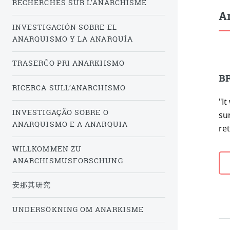
RECHERCHES SUR L’ANARCHISME
Ar
INVESTIGACIÓN SOBRE EL
ANARQUISMO Y LA ANARQUÍA
TRASERĈO PRI ANARKIISMO
BR
RICERCA SULL’ANARCHISMO
"It
INVESTIGAÇÃO SOBRE O
sur
ANARQUISMO E A ANARQUIA
ret
WILLKOMMEN ZU
ANARCHISMUSFORSCHUNG
安那其研究
UNDERSÖKNING OM ANARKISME