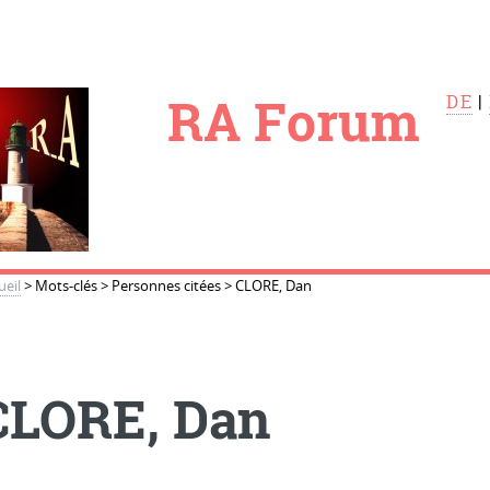
le
RA Forum
DE
|
ueil
>
Mots-clés
>
Personnes citées
>
CLORE, Dan
CLORE, Dan