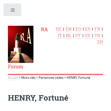
Toggle
RA
DE
|
EN
|
EO
|
ES
|
FR
|
IT
|
NL
|
PT
|
SV
|
TR
|
ZH
Forum
Accueil
>
Mots-clés
>
Personnes citées
>
HENRY, Fortuné
HENRY, Fortuné