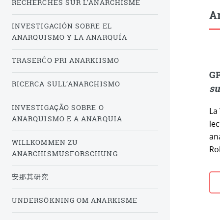
RECHERCHES SUR L’ANARCHISME
Ar
INVESTIGACIÓN SOBRE EL
ANARQUISMO Y LA ANARQUÍA
TRASERĈO PRI ANARKIISMO
GR
RICERCA SULL’ANARCHISMO
su
INVESTIGAÇÃO SOBRE O
La 
ANARQUISMO E A ANARQUIA
lec
ana
WILLKOMMEN ZU
Ro
ANARCHISMUSFORSCHUNG
安那其研究
UNDERSÖKNING OM ANARKISME