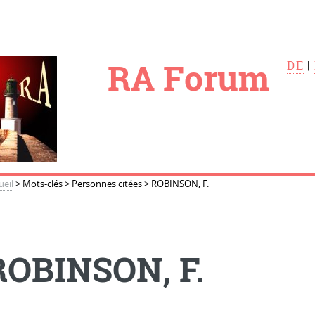
le
RA Forum
DE
|
ueil
>
Mots-clés
>
Personnes citées
>
ROBINSON, F.
ROBINSON, F.