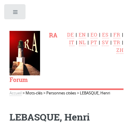
Toggle
RA
DE
|
EN
|
EO
|
ES
|
FR
|
IT
|
NL
|
PT
|
SV
|
TR
|
ZH
Forum
Accueil
>
Mots-clés
>
Personnes citées
>
LEBASQUE, Henri
LEBASQUE, Henri